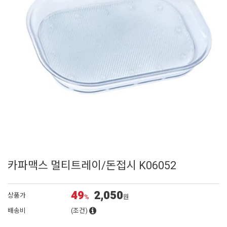
카파맥스 멀티트레이/돈접시 K06052
49
2,050
상품가
%
원
배송비
(조건)