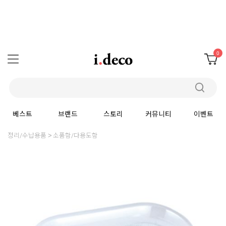
0
베스트
브랜드
스토리
커뮤니티
이벤트
정리/수납용품
소품함/다용도함