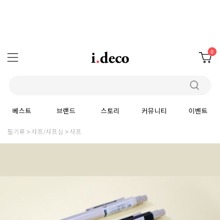
0
베스트
브랜드
스토리
커뮤니티
이벤트
필기류
샤프/샤프심
샤프