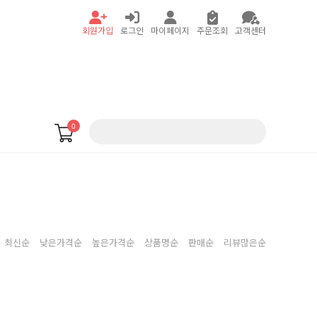
회원가입
로그인
마이페이지
주문조회
고객센터
0
최신순
낮은가격순
높은가격순
상품명순
판매순
리뷰많은순