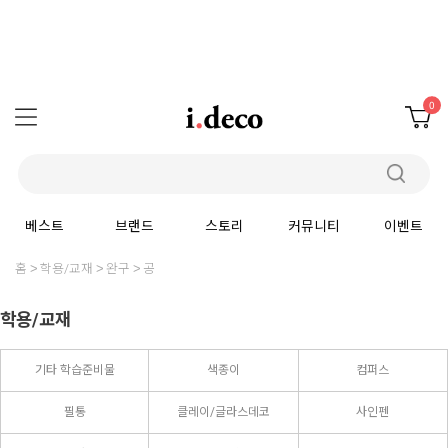
0
베스트
브랜드
스토리
커뮤니티
이벤트
홈
학용/교재
완구
공
학용/교재
기타 학습준비물
색종이
컴퍼스
필통
클레이/글라스데코
사인펜