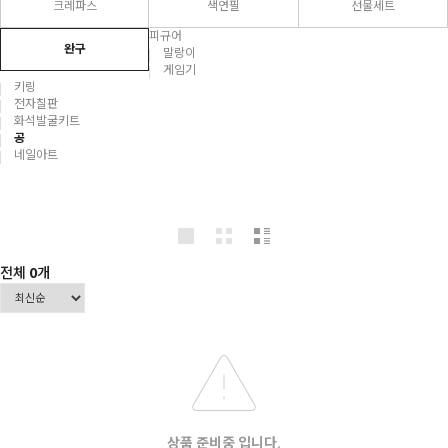
크레파스
색연필
선물세트
피규어
완구
말랑이
게임기
키링
전자칠판
화석발굴키트
공
네일아트
전체
0
개
상품 준비중 입니다.