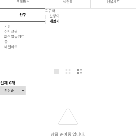
크레파스
색연필
선물세트
피규어
완구
말랑이
게임기
키링
전자칠판
화석발굴키트
공
네일아트
전체
0
개
상품 준비중 입니다.