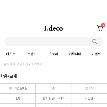
0
베스트
브랜드
스토리
커뮤니티
이벤트
홈
학용/교재
완구
게임기
학용/교재
기타 학습준비물
색종이
컴퍼스
필통
클레이/글라스데코
사인펜