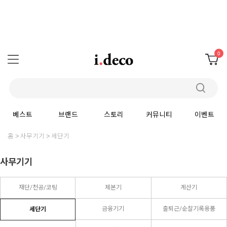
0
베스트
브랜드
스토리
커뮤니티
이벤트
홈
사무기기
세단기
사무기기
재단/천공/코팅
제본기
계산기
금융기기
출퇴근/순찰기록용품
세단기